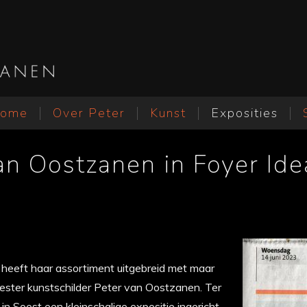
ome
Over Peter
Kunst
Exposities
an Oostzanen in Foyer Ide
 heeft haar assortiment uitgebreid met maar
ester kunstschilder Peter van Oostzanen. Ter
in Soest een kleinschalige expositie ingericht,