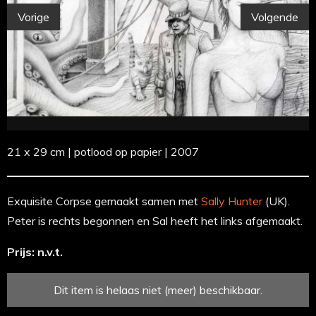
Vorige
Volgende
21 x 29 cm | potlood op papier | 2007
Exquisite Corpse gemaakt samen met
Sally Hunter
(UK).
Peter is rechts begonnen en Sal heeft het links afgemaakt.
Prijs: n.v.t.
Dit item is helaas niet (meer) beschikbaar.