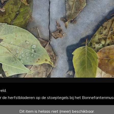
eld.
door de herfstbladeren op de stoeptegels bij het Bonnefantenmus
Dit item is helaas niet (meer) beschikbaar.